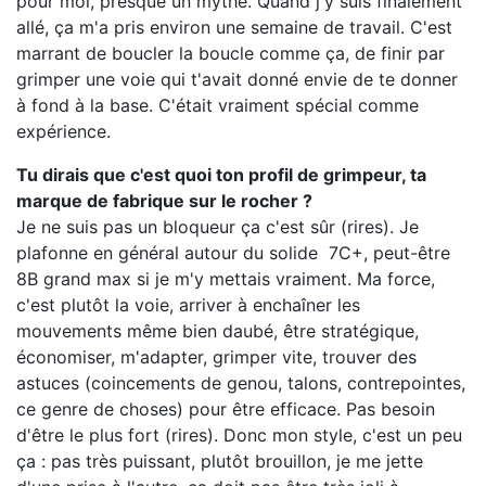
pour moi, presque un mythe. Quand j'y suis finalement
allé, ça m'a pris environ une semaine de travail. C'est
marrant de boucler la boucle comme ça, de finir par
grimper une voie qui t'avait donné envie de te donner
à fond à la base. C'était vraiment spécial comme
expérience.
Tu dirais que c'est quoi ton profil de grimpeur, ta
marque de fabrique sur le rocher ?
Je ne suis pas un bloqueur ça c'est sûr (rires). Je
plafonne en général autour du solide 7C+, peut-être
8B grand max si je m'y mettais vraiment. Ma force,
c'est plutôt la voie, arriver à enchaîner les
mouvements même bien daubé, être stratégique,
économiser, m'adapter, grimper vite, trouver des
astuces (coincements de genou, talons, contrepointes,
ce genre de choses) pour être efficace. Pas besoin
d'être le plus fort (rires). Donc mon style, c'est un peu
ça : pas très puissant, plutôt brouillon, je me jette