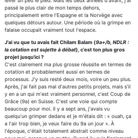
lever un peu le pied. Mais les deux années d'avant, j'ai
passé le plus clair de mon temps dehors,
principalement entre l'Espagne et la Norvège avec
quelques détours autour. Une période où la grimpe en
falaise occupait vraiment tout l'espace.
J'ai vu que tu avais fait Chilam Balam (
9a+/b, NDLR :
la cotation est sujette à débat
), c’est ton plus gros
projet jusqu'ici ?
C'est clairement ma plus grosse réussite en termes de
cotation et probablement aussi en termes de
processus. J'y suis resté deux mois, voire un peu plus.
Après, j'ai fait pas mal d'autres petits projets, mais s'il
y en a un qui m'est vraiment personnel, c'est Coup de
Grâce (9a) en Suisse. C'est une voie qui compte
beaucoup pour moi. Il y a sept ans, j'avais vu
quelqu'un grimper dedans et je m'étais dit : « ouah, ça
a l'air trop bien, je veux faire du 9a un jour ». À
l'époque, c'était totalement abstrait comme niveau