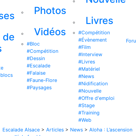
Photos
ises
Livres
Vidéos
#Compétition
s de
#Évènement
For
#Bloc
s
#Film
#Compétition
#Interview
#Dessin
#Livres
#Escalade
te
#Matériel
#Falaise
 blocs
#News
#Faune-Flore
#Nidification
#Paysages
#Nouvelle
#Offre d'emploi
#Stage
#Training
#Web
Escalade Alsace
>
Articles
>
News
>
Aloha : L’ascension