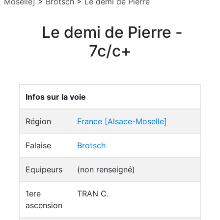
Moselle]
>
Brotsch
>
Le demi de Pierre
Le demi de Pierre -
7c/c+
Infos sur la voie
Région
France [Alsace-Moselle]
Falaise
Brotsch
Equipeurs
(non renseigné)
1ere
TRAN C.
ascension