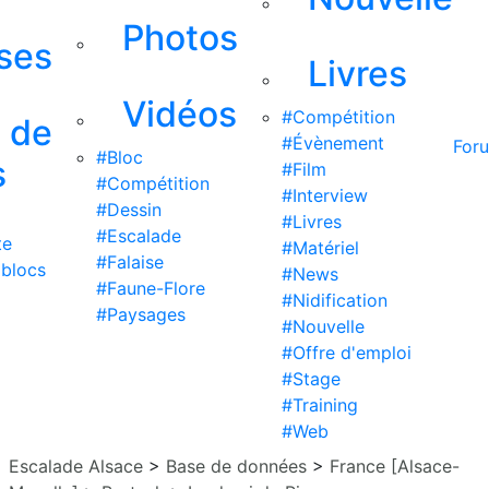
Photos
ises
Livres
Vidéos
#Compétition
s de
#Évènement
For
#Bloc
s
#Film
#Compétition
#Interview
#Dessin
#Livres
#Escalade
te
#Matériel
#Falaise
 blocs
#News
#Faune-Flore
#Nidification
#Paysages
#Nouvelle
#Offre d'emploi
#Stage
#Training
#Web
Escalade Alsace
>
Base de données
>
France [Alsace-