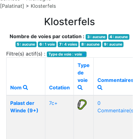
[Palatinat]
>
Klosterfels
Klosterfels
Nombre de voies par cotation :
3 :
aucune
4 :
aucune
5 :
aucune
6 :
1 voie
7 :
4 voies
8 :
aucune
9 :
aucune
Filtre(s) actif(s) :
Type de voie : voie
x
Type
de
voie
Commentaires
Nom
Cotation
Palast der
7c+
0
Winde (9+)
Commentaire(s)