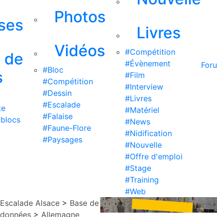
Photos
ises
Livres
Vidéos
#Compétition
s de
#Évènement
For
#Bloc
s
#Film
#Compétition
#Interview
#Dessin
#Livres
#Escalade
te
#Matériel
#Falaise
 blocs
#News
#Faune-Flore
#Nidification
#Paysages
#Nouvelle
#Offre d'emploi
#Stage
#Training
#Web
Escalade Alsace
>
Base de
données
>
Allemagne