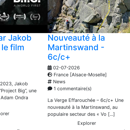
par Jakob
Nouveauté à la
le film
Martinswand -
6c/c+
02-07-2026
France [Alsace-Moselle]
News
 2023, Jakob
1 commentaire(s)
“Project Big”, une
r Adam Ondra
La Verge Effarouchée – 6c/c+ Une
nouveauté à la Martinswand, au
orer
populaire secteur des « Vo [...]
Explorer