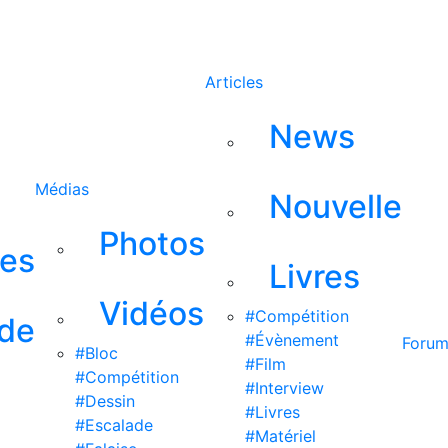
Rechercher
Articles
News
Médias
Nouvelle
Photos
ses
Livres
Vidéos
#Compétition
 de
#Évènement
Foru
#Bloc
#Film
#Compétition
#Interview
#Dessin
#Livres
#Escalade
#Matériel