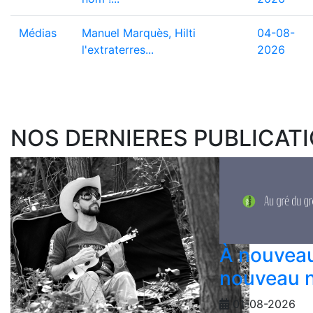
Médias
Manuel Marquès, Hilti
04-08-
l'extraterres...
2026
NOS DERNIERES PUBLICAT
À nouveau
nouveau 
01-08-2026