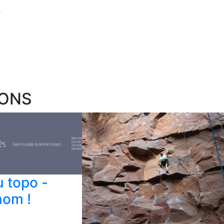
IONS
 topo -
nom !