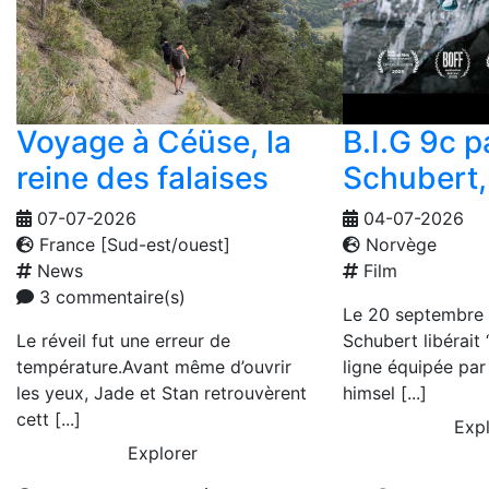
Voyage à Céüse, la
B.I.G 9c 
reine des falaises
Schubert, 
07-07-2026
04-07-2026
France [Sud-est/ouest]
Norvège
News
Film
3 commentaire(s)
Le 20 septembre
Le réveil fut une erreur de
Schubert libérait 
température.Avant même d’ouvrir
ligne équipée pa
les yeux, Jade et Stan retrouvèrent
himsel [...]
cett [...]
Expl
Explorer