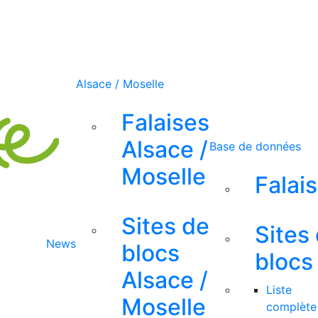
Alsace / Moselle
Falaises
Alsace /
Base de données
Moselle
Falai
Sites de
Sites
News
blocs
blocs
Alsace /
Liste
Moselle
complète