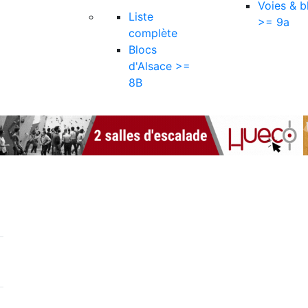
Voies & b
Liste
>= 9a
complète
Blocs
d'Alsace >=
8B