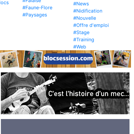
#Falaise
locs
#News
#Faune-Flore
#Nidification
#Paysages
#Nouvelle
#Offre d'emploi
#Stage
#Training
#Web