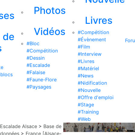
Photos
ises
Livres
Vidéos
#Compétition
s de
#Évènement
For
#Bloc
s
#Film
#Compétition
#Interview
#Dessin
#Livres
#Escalade
te
#Matériel
#Falaise
 blocs
#News
#Faune-Flore
#Nidification
#Paysages
#Nouvelle
#Offre d'emploi
#Stage
#Training
#Web
Escalade Alsace
>
Base de
données
>
France [Alsace-