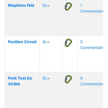
Méphisto Fêlé
6c+
1
Commentaire(s
Position Circuit
6c+
0
Commentaire(s
Petit Test De
6c+
0
Virilité
Commentaire(s