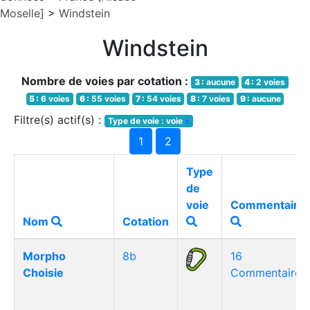
Moselle]
>
Windstein
Windstein
Nombre de voies par cotation :
3 :
aucune
4 :
2 voies
5 :
6 voies
6 :
55 voies
7 :
54 voies
8 :
7 voies
9 :
aucune
Filtre(s) actif(s) :
Type de voie : voie
x
1
2
Type
de
voie
Commentaire
Nom
Cotation
Morpho
8b
16
Choisie
Commentaire(s