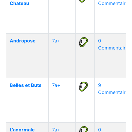
Chateau
Commentaire(s
Andropose
7a+
0
Commentaire(s
Belles et Buts
7a+
9
Commentaire(s
L'anormale
7a+
0