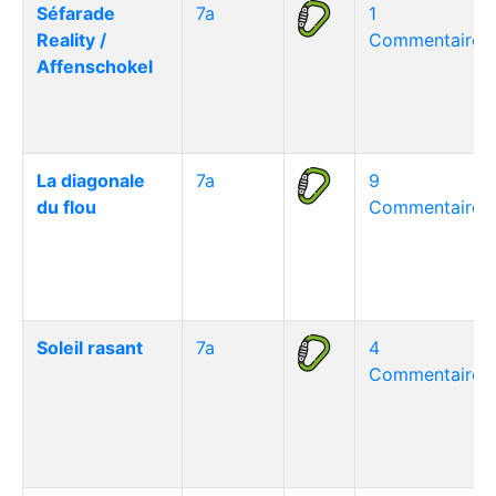
Séfarade
7a
1
Reality /
Commentaire(s
Affenschokel
La diagonale
7a
9
du flou
Commentaire(s
Soleil rasant
7a
4
Commentaire(s