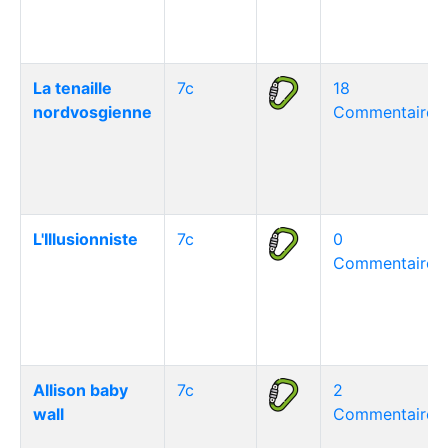
La tenaille
7c
18
nordvosgienne
Commentaire(s
L'Illusionniste
7c
0
Commentaire(s
Allison baby
7c
2
wall
Commentaire(s