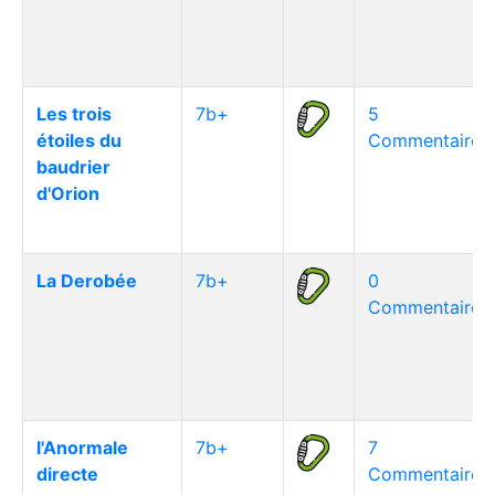
Les trois
7b+
5
étoiles du
Commentaire(s
baudrier
d'Orion
La Derobée
7b+
0
Commentaire(s
l'Anormale
7b+
7
directe
Commentaire(s